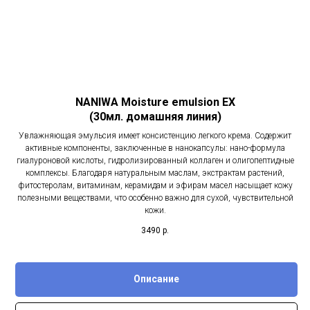
NANIWA Moisture emulsion EX
(30мл. домашняя линия)
Увлажняющая эмульсия имеет консистенцию легкого крема. Содержит
активные компоненты, заключенные в нанокапсулы: нано-формула
гиалуроновой кислоты, гидролизированный коллаген и олигопептидные
комплексы. Благодаря натуральным маслам, экстрактам растений,
фитостеролам, витаминам, керамидам и эфирам масел насыщает кожу
полезными веществами, что особенно важно для сухой, чувствительной
кожи.
3490
р.
Описание