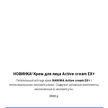
НОВИНКА! Крем для лица Active cream EX+
Питательный anti-age крем
NANIWA Active cream EX+
с
липосомальными нанокапсулами. Содержит активные компоненты,
заключенные в нанокапсулы.
3900
р.