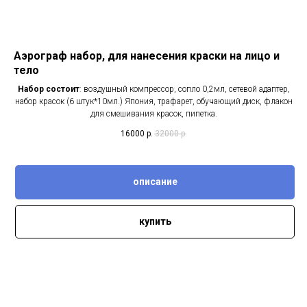
Аэрограф набор, для нанесения краски на лицо и
тело
Набор состоит
: воздушный компрессор, сопло 0,2мл, сетевой адаптер,
набор красок (6 штук*10мл.) Япония, трафарет, обучающий диск, флакон
для смешивания красок, пипетка.
16000
р.
32000
р.
описание
купить